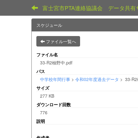
富士宮市PTA連絡協議会 データ共有
スケジュール
ファイル一覧へ
ファイル名
33-R2柚野中.pdf
パス
中学校年間行事
>
令和02年度過去データ
>
33-R2
サイズ
277 KB
ダウンロード回数
776
説明
作成者