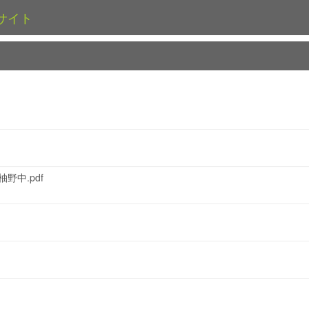
サイト
柚野中.pdf